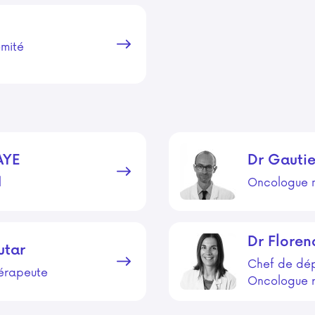
omité
AYE
Dr
Gautie
l
Oncologue 
Dr
Floren
utar
Chef de dé
érapeute
Oncologue 