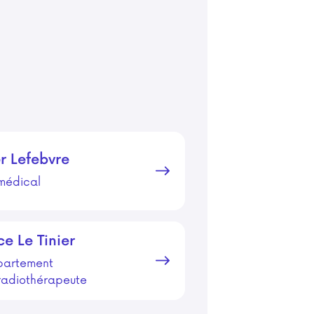
r
Lefebvre
médical
ce
Le Tinier
partement
radiothérapeute