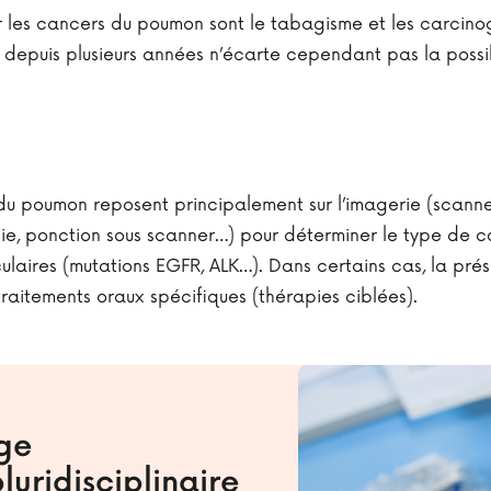
r les cancers du poumon sont le tabagisme et les carcinogè
 depuis plusieurs années n’écarte cependant pas la possibi
 du poumon reposent principalement sur l’imagerie (scann
ie, ponction sous scanner…) pour déterminer le type de 
laires (mutations EGFR, ALK…). Dans certains cas, la pré
raitements oraux spécifiques (thérapies ciblées).
ge
luridisciplinaire