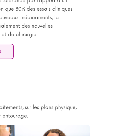
a tolérance par rapport à un
en que 80% des essais cliniques
nouveaux médicaments, la
galement des nouvelles
et de chirurgie.
s
aitements, sur les plans physique,
r entourage.