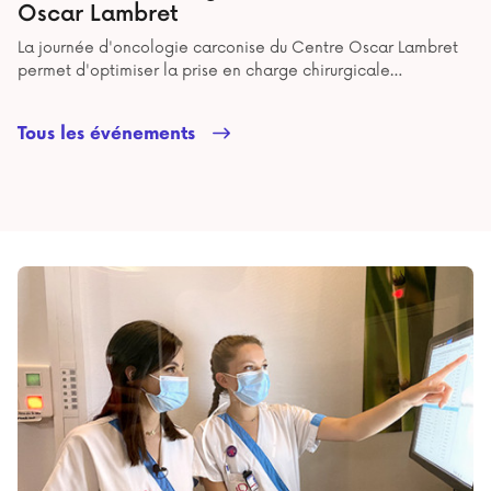
Oscar Lambret
La journée d'oncologie carconise du Centre Oscar Lambret
permet d'optimiser la prise en charge chirurgicale
spécialisée, de structurer l’articulation des traitements,
d'améliorer la prise en charge des ascites symptomatiques
Tous les événements
réfractaires et de renforcer l’accompagnement paramédical
en périopératoire.