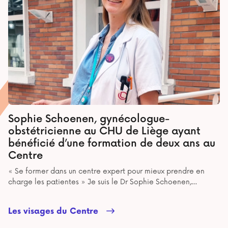
Sophie Schoenen, gynécologue-
obstétricienne au CHU de Liège ayant
bénéficié d’une formation de deux ans au
Centre
« Se former dans un centre expert pour mieux prendre en
charge les patientes » Je suis le Dr Sophie Schoenen,
gynécologue-obstétricienne au CHU de Liège, en Belgique.
Après ma spécialisation en gynécologie-obstétrique, j'ai
Les visages du Centre
souhaité approfondir ma formation en gynécologie
oncologique. C'est dans cette optique que j'ai choisi de me