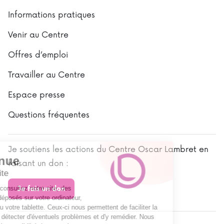
Informations pratiques
Venir au Centre
Offres d’emploi
Travailler au Centre
Espace presse
Questions fréquentes
Je soutiens les actions du Centre Oscar Lambret en
Bienvenue
faisant un don :
sur notre site
Lorsque vous consultez notre site, des
Je fais un don
cookies sont déposés sur votre ordinateur,
votre mobile ou votre tablette. Ceux-ci nous permettent de faciliter la
navigation, de détecter d'éventuels problèmes et d'y remédier. Nous