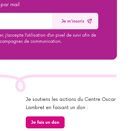
 par mail
, j’accepte l’utilisation d’un pixel de suivi afin de
 campagnes de communication.
Je soutiens les actions du Centre Oscar
Lambret en faisant un don :
Je fais un don