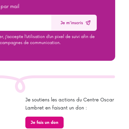
 par mail
, j’accepte l’utilisation d’un pixel de suivi afin de
 campagnes de communication.
Je soutiens les actions du Centre Oscar
Lambret en faisant un don :
Je fais un don